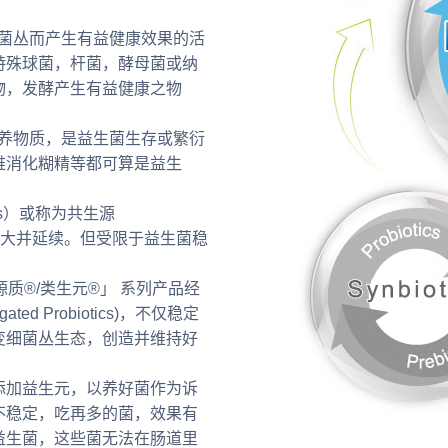
化道菌丛而产生有益健康效果的活
特殊球菌，杆菌，酵母菌或纳
物，发酵产生有益健康之物
的营养物质，是益生菌生存或繁衍
难消化糊精等都可算是益生
cs）或称为共生源
能够放大并延续。但受限于益生菌稳
。
益源质®/类生元®」 系列产品经
ated Probiotics)，不仅稳定
变细菌丛生态，创造并维持好
添加益生元，以养好菌作为诉
不稳定，吃再多的菌，效果有
益生菌，这些菌无法在肠道里