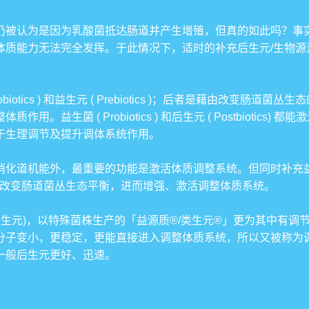
仍被认为是因为乳酸菌抵达肠道并产生增殖，但真的如此吗？事
法完全发挥。于此情况下，适时的补充后生元/生物源素 ( Biogeni
 Probiotics ) 和益生元 ( Prebiotics )；后者是藉由
益生菌 ( Probiotics ) 和后生元 ( Postbiotic
于生理调节及提升调体系统作用。
，最重要的功能是激活体质调整系统。但同时补充益生菌 ( Probioti
otics ) 更能改变肠道菌丛生态平衡，进而增强、激活调整体质系统。
后生元)，以特殊菌株生产的「益源质®/类生元®」更为其中有
变小，更稳定，更能直接进入调整体质系统，所以又被称为调体素 I
一般后生元更好、迅速。