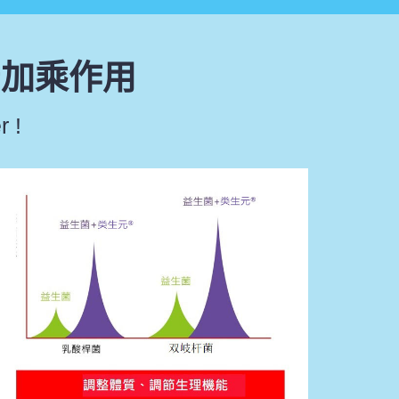
加乘作用
r !