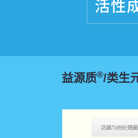
®
益源质
/类生