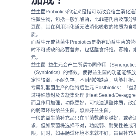
益生菌Probiotics的定义是指可以改变宿主消
性微生物，包括一般乳酸菌，比菲德氏菌及部分
豆菌，其在利用消化道无法消化吸收的物质为食
质。
而益生元或益菌生Prebiotics是指有助益生菌
时不可或缺的必要营养，包括膳食纤维，寡糖，
元。
益生菌+益生元会产生所谓协同作用（Synergeti
（Synbiotics）的综效，使得益生菌的功能
定性较弱，不耐久存，不耐酸的缺点，功能打折
专属乳酸菌生产的独特后生元 Postbiotics：「
过特殊热封及去凝集处理 (Heat Sealed/De-aggreg
而且作用加强，功能更好，可快速调整体质，改
的肠道环境给益生菌，照顾好益生菌。
一般的益生菌补充品只在乎菌数越多越好，或者
求，但如果菌株选择不对，功能弱、耐受性差或
限，同时，如果肠道环境本来就不好，盲目补充