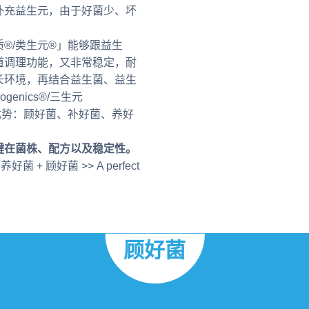
补充益生元，由于好菌少、坏
®/类生元®」能够跟益生
道调理功能，又非常稳定，耐
长环境，再结合益生菌、益生
enics®/三生元
色与优势：顾好菌、补好菌、养好
键在菌株、配方以及稳定性。
 养好菌 + 顾好菌 >> A perfect
顾好菌