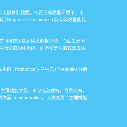
实上摄食乳酸菌，在胃道的强酸环境下，不
cs/Postbiotics ) 能有效改善此状
改变肠道菌丛生态的间接作用达到体质调整机能，而后生元不
s) 都能激活肠道的调体系统，而不论是活的或热去活
cs )+益生元 ( Prebiotics )+后
调节生理功能之最，不仅成分独特，含量又高，
mmunobiotics，可快速调节生理机能