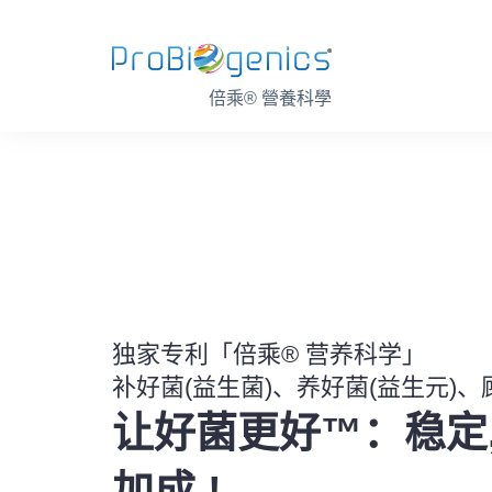
Skip
to
content
倍乘® 營養科學
国际品牌『益生菌、独特后
我们的品
独家专利「倍乘® 营养科学」
补好菌(益生菌)、养好菌(益生元)、
让好菌更好™：稳定, 
加成 !