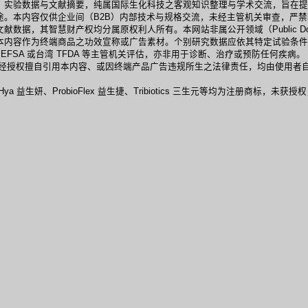
、实验数据与文献摘要，纯属国际生化科技之客观知识整理与学术交流，旨在提
。本内容仅供企业间（B2B）内部技术与规格交流，未经主管机关审查，严禁
数据，其智慧财产权均分属原权利人所有。本网站非属公开领域（Public D
本内容作为终端商品之功效宣称或广告素材。个别研究数据应依其特定试验条件
 EFSA 或台湾 TFDA 等主管机关评估，亦非用于诊断、治疗或预防任何疾
未经授权擅自引用本内容、或因终端产品广告违规所生之法律责任，均由使用者
obioHya 益生妍、ProbioFlex 益生捷、Tribiotics 三生元等均为注册