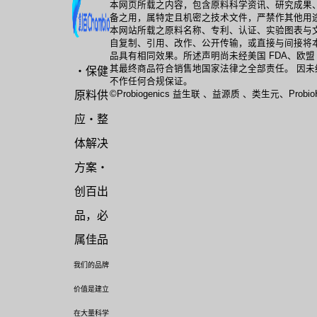
本网页所载之内容，包含原料科学资讯、研究成果
备之用，属特定且机密之技术文件，严禁作其他用途
本网站所载之原料名称、专利、认证、实验图表与文献
自复制、引用、改作、公开传输，或直接与间接将
品具有相同效果。所述声明尚未经美国 FDA、欧盟
其最终商品符合销售地国家法律之全部责任。 因
‧保健
不作任何合规保证。
原料供
©Probiogenics 益生联 、益源质 、类生元、Pr
应‧整
体解决
方案‧
创百出
品，必
属佳品
我们的品牌
价值是建立
在大量科学