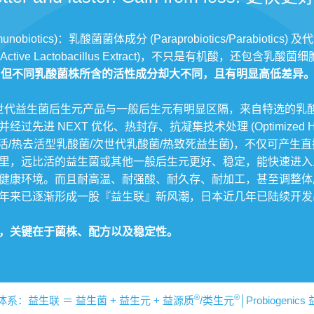
nobiotics)：乳酸菌菌体成分 (Paraprobiotics/Parabiotics) 
ctive Lactobacillus Extract)，不只是有机酸，还包
，
但不同乳酸菌株所含的活性成分却大不同，且有明显高低差异
世代益生菌后生元产品与一般后生元有明显区隔，来自特选的乳酸菌株
 NEXT 优化、热封存、抗凝集技术处理 (Optimized Heat S
Probiotics 灭活/热去活型乳酸菌/次世代乳酸菌/热致死益生菌)，不
里，远比活的益生菌或其他一般后生元更好、稳定，能快速进入
健康环境。而且耐高温、耐强酸、耐久存、耐加工，甚至调整体
年来已逐渐形成一股『益生联』新风潮，日本近几年已陆续开发
，关键在于菌株、配方以及稳定性。
®
®
：益生联 ＝ 益生菌 + 益生元 + 益源质
/类生元
│Probiogenics