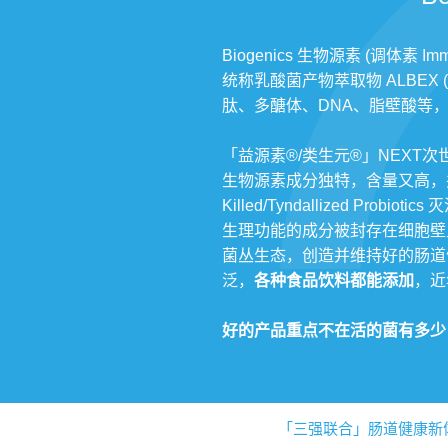
Biogenics 生物源素 (调体素 Immu
统称乳酸菌产物萃取物 ALBEX (A
肽、多醣体、DNA、脂壁酸等
「益源素®/类生元®」NEXT次
生物源素成分独特，含量又高，并经过先进
Killed/Tyndallized 
生理功能的成分被封存在细胞壁
菌丛生态，创造并维持好的肠道
泛，
各种食品饮料都能添加
，近
好的产品重点不在活的菌有多少
「三强联合」肠道健康新体系