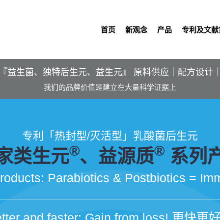
首页
新观念
产品
专利及文献
『益生菌、独特后生元、益生元』 原料供应｜配方设计
我们的品牌价值是建立在大量科学证据上
专利「热封型/灭活型」乳酸菌后生元
®
®
家类生元
、益源质
系列
roducts: Parabiotics & Postbiotics = Im
tter and faster: Gain from loss! 更快