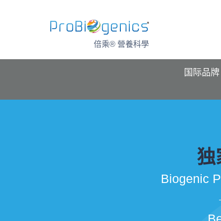
Skip
to
content
倍乘® 營養科學
国际品牌
独
Biogenic P
Be