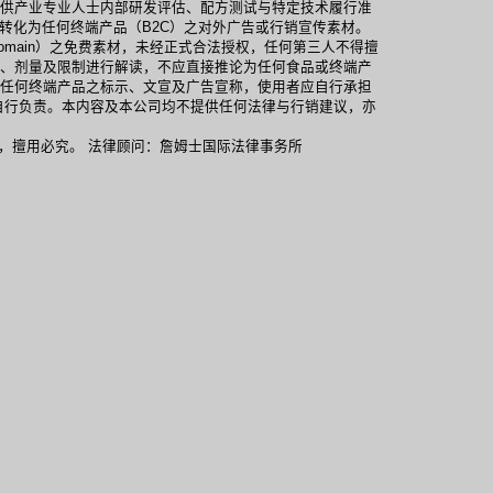
供产业专业人士内部研发评估、配方测试与特定技术履行准
转化为任何终端产品（B2C）之对外广告或行销宣传素材。
omain）之免费素材，未经正式合法授权，任何第三人不得擅
、剂量及限制进行解读，不应直接推论为任何食品或终端产
病。 任何终端产品之标示、文宣及广告宣称，使用者应自行承担
自行负责。本内容及本公司均不提供任何法律与行销建议，亦
商标，未获授权，擅用必究。 法律顾问：詹姆士国际法律事务所