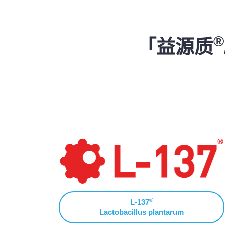
®
「益源质
®
L-137
Lactobacillus plantarum